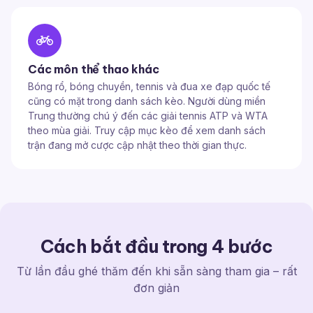
Các môn thể thao khác
Bóng rổ, bóng chuyền, tennis và đua xe đạp quốc tế
cũng có mặt trong danh sách kèo. Người dùng miền
Trung thường chú ý đến các giải tennis ATP và WTA
theo mùa giải. Truy cập mục kèo để xem danh sách
trận đang mở cược cập nhật theo thời gian thực.
Cách bắt đầu trong 4 bước
Từ lần đầu ghé thăm đến khi sẵn sàng tham gia – rất
đơn giản