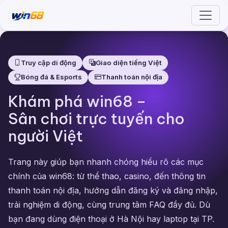
Truy cập di động
Giao diện tiếng Việt
Bóng đá & Esports
Thanh toán nội địa
Khám phá
win68
–
Sân chơi trực tuyến cho
người Việt
Trang này giúp bạn nhanh chóng hiểu rõ các mục
chính của win68: từ thể thao, casino, đến thông tin
thanh toán nội địa, hướng dẫn đăng ký và đăng nhập,
trải nghiệm di động, cùng trung tâm FAQ đầy đủ. Dù
bạn đang dùng điện thoại ở Hà Nội hay laptop tại TP.