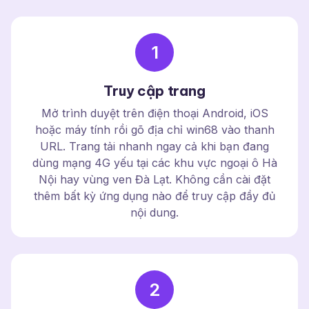
1
Truy cập trang
Mở trình duyệt trên điện thoại Android, iOS
hoặc máy tính rồi gõ địa chỉ win68 vào thanh
URL. Trang tải nhanh ngay cả khi bạn đang
dùng mạng 4G yếu tại các khu vực ngoại ô Hà
Nội hay vùng ven Đà Lạt. Không cần cài đặt
thêm bất kỳ ứng dụng nào để truy cập đầy đủ
nội dung.
2