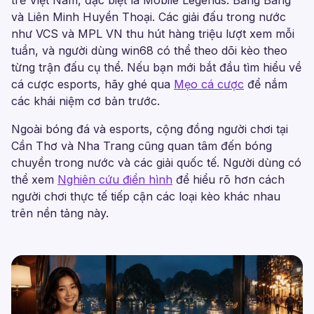
và Liên Minh Huyền Thoại. Các giải đấu trong nước
như VCS và MPL VN thu hút hàng triệu lượt xem mỗi
tuần, và người dùng win68 có thể theo dõi kèo theo
từng trận đấu cụ thể. Nếu bạn mới bắt đầu tìm hiểu về
cá cược esports, hãy ghé qua
Mẹo cá cược
để nắm
các khái niệm cơ bản trước.
Ngoài bóng đá và esports, cộng đồng người chơi tại
Cần Thơ và Nha Trang cũng quan tâm đến bóng
chuyền trong nước và các giải quốc tế. Người dùng có
thể xem
Nghiên cứu điển hình
để hiểu rõ hơn cách
người chơi thực tế tiếp cận các loại kèo khác nhau
trên nền tảng này.