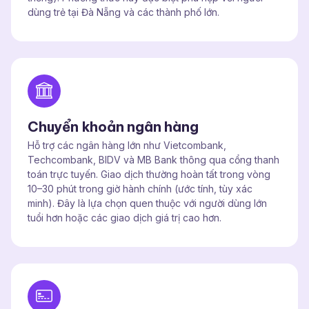
dùng trẻ tại Đà Nẵng và các thành phố lớn.
Chuyển khoản ngân hàng
Hỗ trợ các ngân hàng lớn như Vietcombank,
Techcombank, BIDV và MB Bank thông qua cổng thanh
toán trực tuyến. Giao dịch thường hoàn tất trong vòng
10–30 phút trong giờ hành chính (ước tính, tùy xác
minh). Đây là lựa chọn quen thuộc với người dùng lớn
tuổi hơn hoặc các giao dịch giá trị cao hơn.