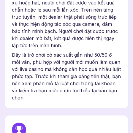
xu hoặc hạt, người chơi đặt cược vào kết quả
chẵn hoặc lẻ sau mỗi lần xóc. Trên nền tảng
trực tuyến, một dealer thật phát sóng trực tiếp
và thực hiện động tác xóc qua camera, đảm
bảo tính minh bạch. Người chơi đặt cược trước
khi dealer mở bát, kết quả được hiển thị ngay
lập tức trên màn hình.
Đây là trò chơi có xác suất gần như 50/50 ở
mỗi ván, phù hợp với người mới muốn làm quen
với live casino mà không cần học quá nhiều luật
phức tạp. Trước khi tham gia bằng tiền thật, bạn
nên xem phần mô tả luật chơi trong tài khoản
và kiểm tra hạn mức cược tối thiểu tại bàn bạn
chọn.