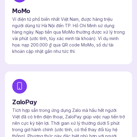
MoMo
Ví điện tử phổ biến nhất Việt Nam, được hàng triệu
người dùng từ Hà Nội đến TP. Hồ Chí Minh sử dụng
hàng ngày. Nạp tiền qua MoMo thường được xử lý trong
vài phút (ước tính, tùy xác minh tài khoản). Ví dụ minh
họa: nạp 200.000 ₫ qua QR code MoMo, số dư tài
khoản cập nhật gần như tức thì.
ZaloPay
Tích hợp sẵn trong ứng dụng Zalo mà hầu hết người
Việt đã có trên điện thoại, ZaloPay giúp việc nạp tiền trở
nên cực kỳ tiện lợi. Thời gian xử lý thường dưới 5 phút
trong giờ hành chính (ước tính, có thể thay đổi tùy hệ
thống). Phương thức này đặc biệt phù hợp với người