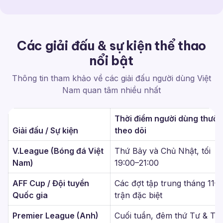
Các giải đấu & sự kiện thể thao
nổi bật
Thông tin tham khảo về các giải đấu người dùng Việt
Nam quan tâm nhiều nhất
Thời điểm người dùng thườ
Giải đấu / Sự kiện
theo dõi
V.League (Bóng đá Việt
Thứ Bảy và Chủ Nhật, tối
Nam)
19:00–21:00
AFF Cup / Đội tuyển
Các đợt tập trung tháng 11–1
Quốc gia
trận đặc biệt
Premier League (Anh)
Cuối tuần, đêm thứ Tư & Th