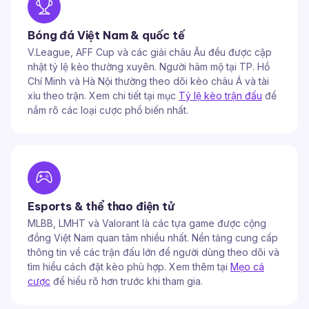
Bóng đá Việt Nam & quốc tế
V.League, AFF Cup và các giải châu Âu đều được cập
nhật tỷ lệ kèo thường xuyên. Người hâm mộ tại TP. Hồ
Chí Minh và Hà Nội thường theo dõi kèo châu Á và tài
xỉu theo trận. Xem chi tiết tại mục
Tỷ lệ kèo trận đấu
để
nắm rõ các loại cược phổ biến nhất.
Esports & thể thao điện tử
MLBB, LMHT và Valorant là các tựa game được cộng
đồng Việt Nam quan tâm nhiều nhất. Nền tảng cung cấp
thông tin về các trận đấu lớn để người dùng theo dõi và
tìm hiểu cách đặt kèo phù hợp. Xem thêm tại
Mẹo cá
cược
để hiểu rõ hơn trước khi tham gia.