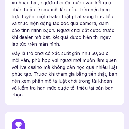
xu hoặc hạt, người chơi đặt cược vào kết quả
chẵn hoặc lẻ sau mỗi lần xóc. Trên nền tảng
trực tuyến, một dealer thật phát sóng trực tiếp
và thực hiện động tác xóc qua camera, đảm
bảo tính minh bạch. Người chơi đặt cược trước
khi dealer mở bát, kết quả được hiển thị ngay
lập tức trên màn hình.
Đây là trò chơi có xác suất gần như 50/50 ở
mỗi ván, phù hợp với người mới muốn làm quen
với live casino mà không cần học quá nhiều luật
phức tạp. Trước khi tham gia bằng tiền thật, bạn
nên xem phần mô tả luật chơi trong tài khoản
và kiểm tra hạn mức cược tối thiểu tại bàn bạn
chọn.