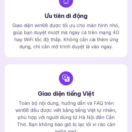
Ưu tiên di động
Giao diện win68 được tối ưu cho màn hình nhỏ,
giúp bạn duyệt mượt mà ngay cả trên mạng 4G
hay WiFi tốc độ thấp. Không cần cài thêm ứng
dụng, chỉ cần mở trình duyệt là vào ngay.
Giao diện tiếng Việt
Toàn bộ nội dung, hướng dẫn và FAQ trên
win68 đều được viết bằng tiếng Việt tự nhiên,
phù hợp với người dùng từ Hà Nội đến Cần
Thơ. Bạn không bao giờ bị lạc lối vì rào cản
ngôn ngữ.