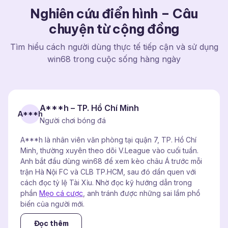
Nghiên cứu điển hình – Câu
chuyện từ cộng đồng
Tìm hiểu cách người dùng thực tế tiếp cận và sử dụng
win68 trong cuộc sống hàng ngày
A***h – TP. Hồ Chí Minh
A***h
Người chơi bóng đá
A***h là nhân viên văn phòng tại quận 7, TP. Hồ Chí
Minh, thường xuyên theo dõi V.League vào cuối tuần.
Anh bắt đầu dùng win68 để xem kèo châu Á trước mỗi
trận Hà Nội FC và CLB TP.HCM, sau đó dần quen với
cách đọc tỷ lệ Tài Xỉu. Nhờ đọc kỹ hướng dẫn trong
phần
Mẹo cá cược
, anh tránh được những sai lầm phổ
biến của người mới.
Đọc thêm