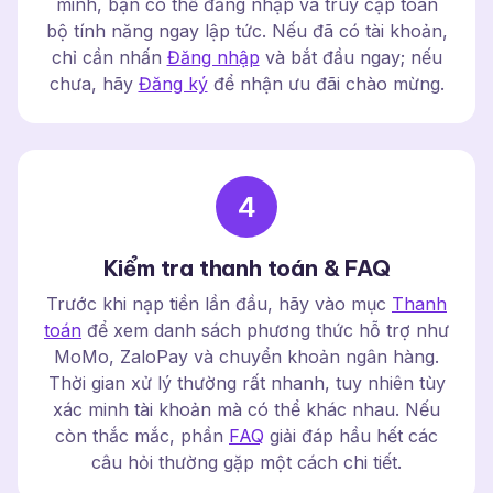
minh, bạn có thể đăng nhập và truy cập toàn
bộ tính năng ngay lập tức. Nếu đã có tài khoản,
chỉ cần nhấn
Đăng nhập
và bắt đầu ngay; nếu
chưa, hãy
Đăng ký
để nhận ưu đãi chào mừng.
4
Kiểm tra thanh toán & FAQ
Trước khi nạp tiền lần đầu, hãy vào mục
Thanh
toán
để xem danh sách phương thức hỗ trợ như
MoMo, ZaloPay và chuyển khoản ngân hàng.
Thời gian xử lý thường rất nhanh, tuy nhiên tùy
xác minh tài khoản mà có thể khác nhau. Nếu
còn thắc mắc, phần
FAQ
giải đáp hầu hết các
câu hỏi thường gặp một cách chi tiết.