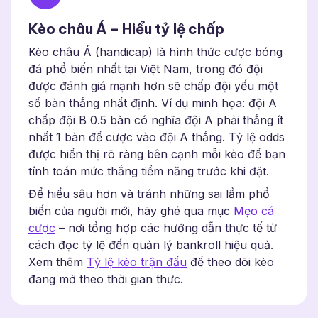
Kèo châu Á – Hiểu tỷ lệ chấp
Kèo châu Á (handicap) là hình thức cược bóng
đá phổ biến nhất tại Việt Nam, trong đó đội
được đánh giá mạnh hơn sẽ chấp đội yếu một
số bàn thắng nhất định. Ví dụ minh họa: đội A
chấp đội B 0.5 bàn có nghĩa đội A phải thắng ít
nhất 1 bàn để cược vào đội A thắng. Tỷ lệ odds
được hiển thị rõ ràng bên cạnh mỗi kèo để bạn
tính toán mức thắng tiềm năng trước khi đặt.
Để hiểu sâu hơn và tránh những sai lầm phổ
biến của người mới, hãy ghé qua mục
Mẹo cá
cược
– nơi tổng hợp các hướng dẫn thực tế từ
cách đọc tỷ lệ đến quản lý bankroll hiệu quả.
Xem thêm
Tỷ lệ kèo trận đấu
để theo dõi kèo
đang mở theo thời gian thực.