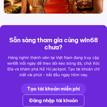
Sẵn sàng tham gia cùng win68
chưa?
Hàng nghìn thành viên tại Việt Nam đang truy cập
win68 mỗi ngày để theo dõi kèo bóng đá, chơi Xóc
Đĩa và khám phá Nổ Hũ jackpot. Tạo tài khoản chỉ
mất vài phút – bắt đầu ngay hôm nay.
Tạo tài khoản miễn phí
Đăng nhập tài khoản