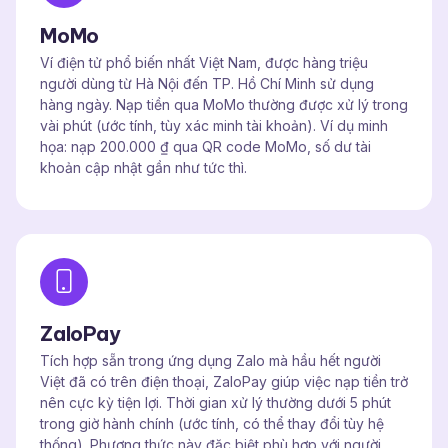
MoMo
Ví điện tử phổ biến nhất Việt Nam, được hàng triệu
người dùng từ Hà Nội đến TP. Hồ Chí Minh sử dụng
hàng ngày. Nạp tiền qua MoMo thường được xử lý trong
vài phút (ước tính, tùy xác minh tài khoản). Ví dụ minh
họa: nạp 200.000 ₫ qua QR code MoMo, số dư tài
khoản cập nhật gần như tức thì.
ZaloPay
Tích hợp sẵn trong ứng dụng Zalo mà hầu hết người
Việt đã có trên điện thoại, ZaloPay giúp việc nạp tiền trở
nên cực kỳ tiện lợi. Thời gian xử lý thường dưới 5 phút
trong giờ hành chính (ước tính, có thể thay đổi tùy hệ
thống). Phương thức này đặc biệt phù hợp với người